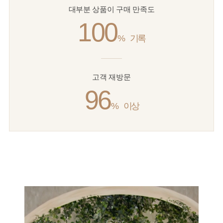
대부분 상품이 구매 만족도
100
%
기록
고객 재방문
96
%
이상