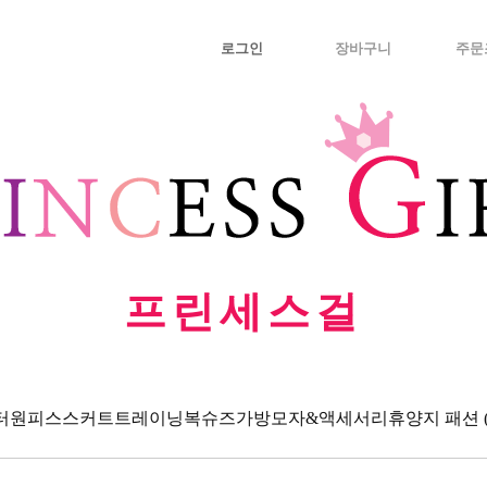
로그인
장바구니
주문
프린세스걸
터
원피스
스커트
트레이닝복
슈즈
가방
모자&액세서리
휴양지 패션 (Va