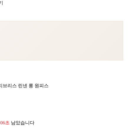
기
리브리스 린넨 롱 원피스
 04초
남았습니다