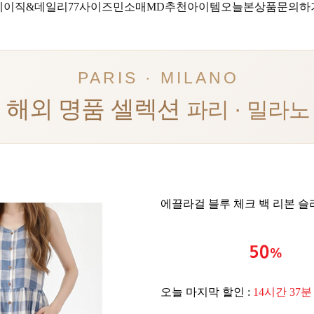
베이직&데일리
77사이즈
민소매
MD추천아이템
오늘본상품
문의하
PARIS · MILANO
해외 명품 셀렉션
파리 · 밀라노
에끌라걸 블루 체크 백 리본 슬
오늘 마지막 할인 :
14시간 37분