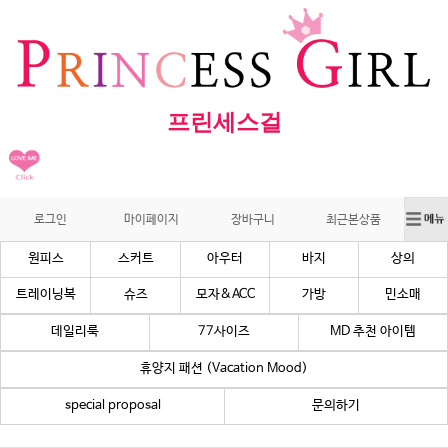
프린세스걸
로그인
마이페이지
장바구니
최근본상품
원피스
스커트
아우터
바지
상의
트레이닝복
슈즈
모자&ACC
가방
민소매
데일리룩
77사이즈
MD 추천 아이템
휴양지 패션 (Vacation Mood)
special proposal
문의하기