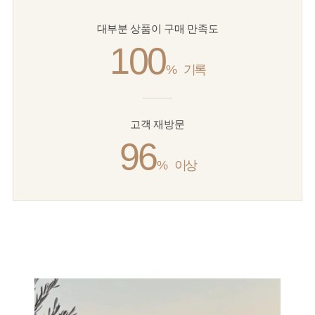
대부분 상품이 구매 만족도
100
%
기록
고객 재방문
96
%
이상