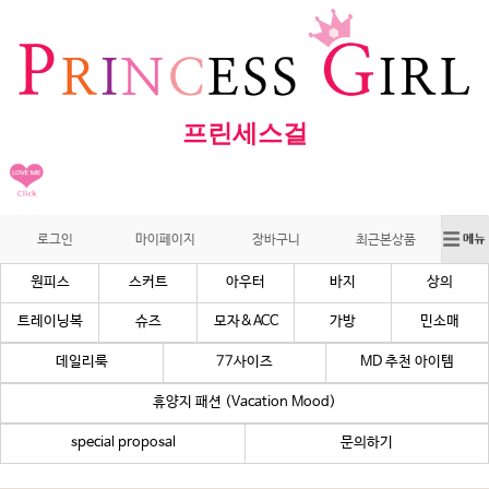
프린세스걸
로그인
마이페이지
장바구니
최근본상품
원피스
스커트
아우터
바지
상의
트레이닝복
슈즈
모자&ACC
가방
민소매
데일리룩
77사이즈
MD 추천 아이템
휴양지 패션 (Vacation Mood)
special proposal
문의하기