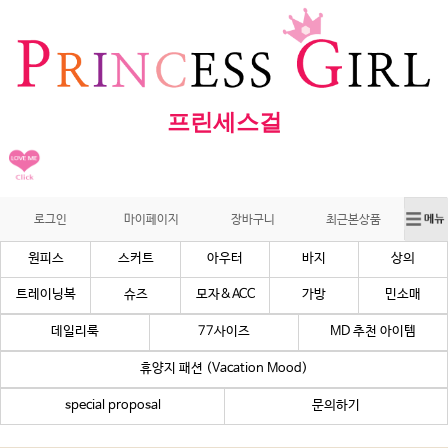
프린세스걸
로그인
마이페이지
장바구니
최근본상품
원피스
스커트
아우터
바지
상의
트레이닝복
슈즈
모자&ACC
가방
민소매
데일리룩
77사이즈
MD 추천 아이템
휴양지 패션 (Vacation Mood)
special proposal
문의하기