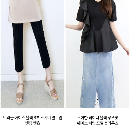
미라클 아이스 블랙 8부 스키니 옆트임
우아한 레이디 블랙 루즈핏
밴딩 팬츠
웨이브 셔링 프릴 블라우스