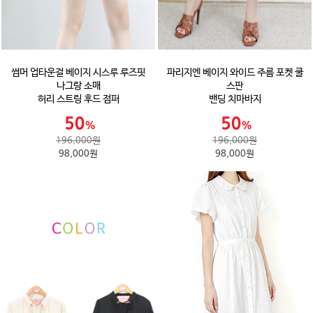
썸머 업타운걸 베이지 시스루 루즈핏
파리지엔 베이지 와이드 주름 포켓 쿨
나그랑 소매
스판
허리 스트링 후드 점퍼
밴딩 치마바지
196,000원
196,000원
98,000원
98,000원