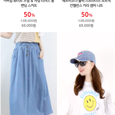
커버걸 화이트 프릴 & 셔링 티어드 롱
에르비오나 블랙 스트라이프 보트넥
밴딩 스커트
언밸런스 카라 썸머 니트
138,000원
138,000원
69,000원
69,000원