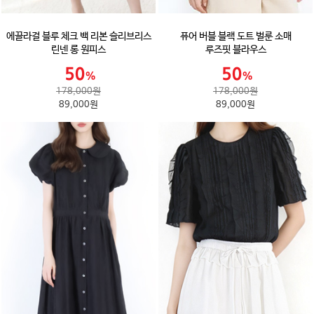
에끌라걸 블루 체크 백 리본 슬리브리스
퓨어 버블 블랙 도트 벌룬 소매
린넨 롱 원피스
루즈핏 블라우스
178,000원
178,000원
89,000원
89,000원