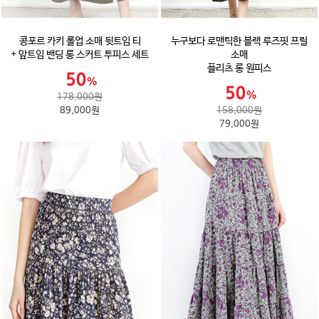
콩포르 카키 롤업 소매 뒷트임 티
누구보다 로맨틱한 블랙 루즈핏 프릴
+ 앞트임 밴딩 롱 스커트 투피스 세트
소매
플리츠 롱 원피스
178,000원
89,000원
158,000원
79,000원