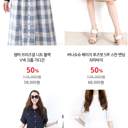
썸머 브리즈걸 니트 블랙
써니슈슈 베이지 루즈핏 5부 스판 밴딩
V넥 크롭 가디건
치마바지
116,000원
136,000원
58,000원
68,000원