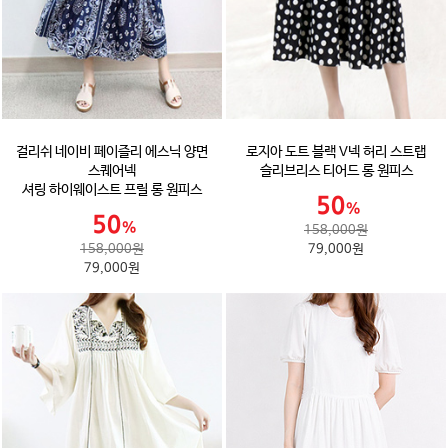
걸리쉬 네이비 페이즐리 에스닉 양면
로지아 도트 블랙 V넥 허리 스트랩
스퀘어넥
슬리브리스 티어드 롱 원피스
셔링 하이웨이스트 프릴 롱 원피스
158,000원
158,000원
79,000원
79,000원