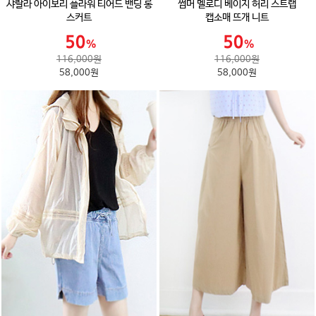
샤랄라 아이보리 플라워 티어드 밴딩 롱
썸머 멜로디 베이지 허리 스트랩
스커트
캡소매 뜨개 니트
116,000원
116,000원
58,000원
58,000원