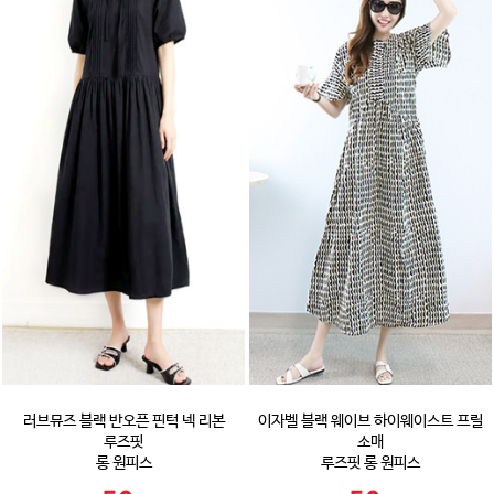
러브뮤즈 블랙 반오픈 핀턱 넥 리본
이자벨 블랙 웨이브 하이웨이스트 프릴
루즈핏
소매
롱 원피스
루즈핏 롱 원피스