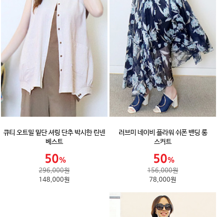
큐티 오트밀 밑단 셔링 단추 박시한 린넨
러브미 네이비 플라워 쉬폰 밴딩 롱
베스트
스커트
296,000원
156,000원
148,000원
78,000원