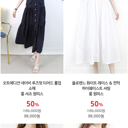
오트에디션 네이비 루즈핏 티어드 롤업
플로렌느 화이트 레이스 & 핀턱
소매
하이웨이스트 셔링
롱 셔츠 원피스
롱 원피스
196,000원
196,000원
98,000원
98,000원