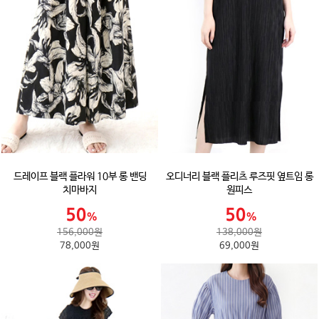
드레이프 블랙 플라워 10부 롱 밴딩
오디너리 블랙 플리츠 루즈핏 옆트임 롱
치마바지
원피스
156,000원
138,000원
78,000원
69,000원