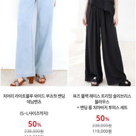
치어리 라이트블루 와이드 부츠컷 밴딩
뮤즈 블랙 레이스 트리밍 슬리브리스
데님팬츠
블라우스
+ 밴딩 롱 치마바지 투피스 세트
(S~L사이즈까지)
238,000원
238,000원
119,000원