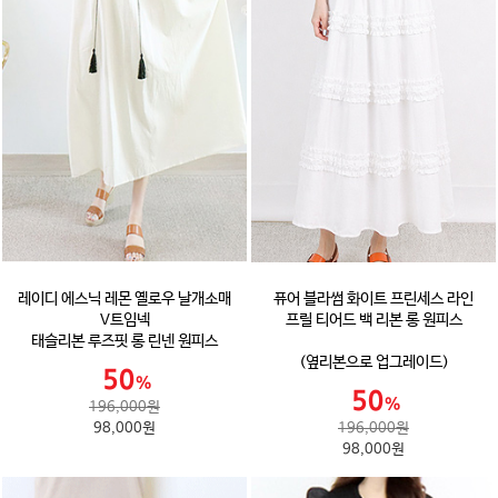
레이디 에스닉 레몬 옐로우 날개소매
퓨어 블라썸 화이트 프린세스 라인
V트임넥
프릴 티어드 백 리본 롱 원피스
태슬리본 루즈핏 롱 린넨 원피스
(옆리본으로 업그레이드)
196,000원
98,000원
196,000원
98,000원