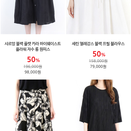
샤르망 블랙 플랫 카라 하이웨이스트
세린 엘레강스 블랙 프릴 블라우스
플라워 자수 롱 원피스
158,000원
196,000원
79,000원
98,000원