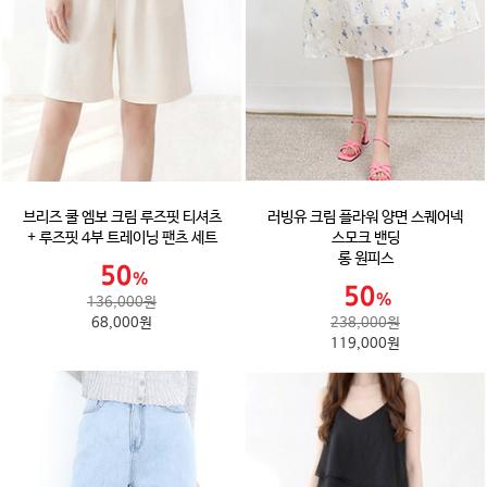
브리즈 쿨 엠보 크림 루즈핏 티셔츠
러빙유 크림 플라워 양면 스퀘어넥
+ 루즈핏 4부 트레이닝 팬츠 세트
스모크 밴딩
롱 원피스
136,000원
68,000원
238,000원
119,000원