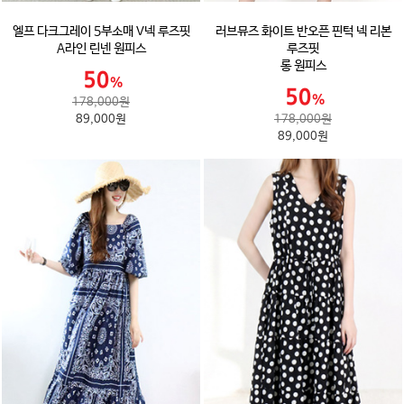
엘프 다크그레이 5부소매 V넥 루즈핏
러브뮤즈 화이트 반오픈 핀턱 넥 리본
A라인 린넨 원피스
루즈핏
롱 원피스
178,000원
89,000원
178,000원
89,000원