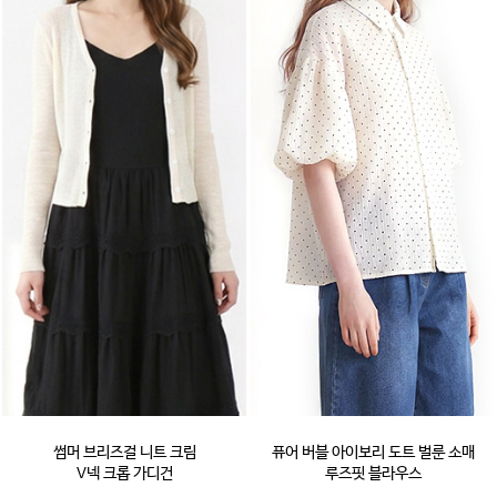
썸머 브리즈걸 니트 크림
퓨어 버블 아이보리 도트 벌룬 소매
V넥 크롭 가디건
루즈핏 블라우스