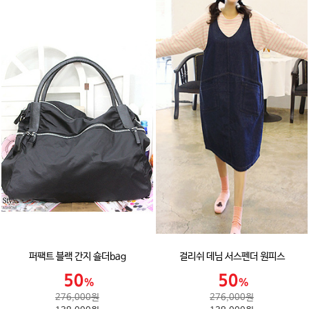
퍼팩트 블랙 간지 숄더bag
걸리쉬 데님 서스펜더 원피스
276,000원
276,000원