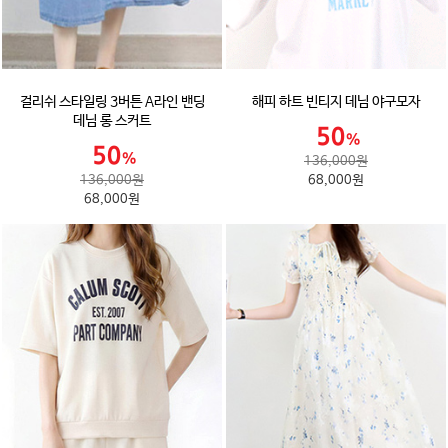
걸리쉬 스타일링 3버튼 A라인 밴딩
해피 하트 빈티지 데님 야구모자
데님 롱 스커트
136,000원
136,000원
68,000원
68,000원