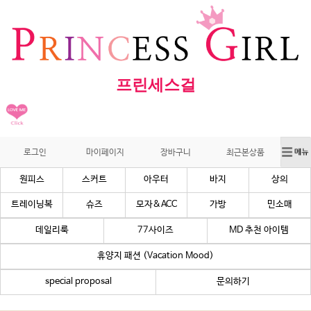
프린세스걸
로그인
마이페이지
장바구니
최근본상품
원피스
스커트
아우터
바지
상의
트레이닝복
슈즈
모자&ACC
가방
민소매
데일리룩
77사이즈
MD 추천 아이템
휴양지 패션 (Vacation Mood)
special proposal
문의하기