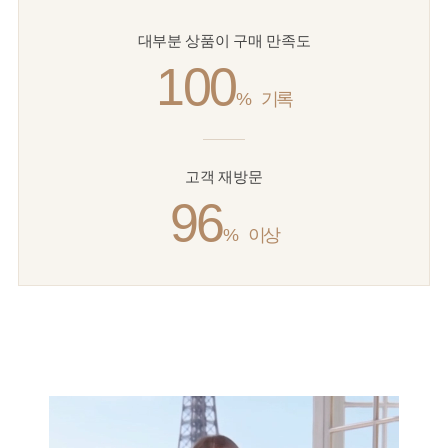
대부분 상품이 구매 만족도
100
%
기록
고객 재방문
96
%
이상