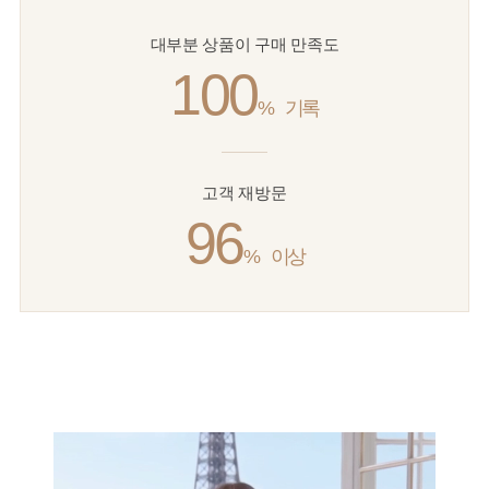
대부분 상품이 구매 만족도
100
%
기록
고객 재방문
96
%
이상