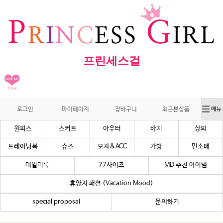
프린세스걸
로그인
마이페이지
장바구니
최근본상품
원피스
스커트
아우터
바지
상의
트레이닝복
슈즈
모자&ACC
가방
민소매
데일리룩
77사이즈
MD 추천 아이템
휴양지 패션 (Vacation Mood)
special proposal
문의하기