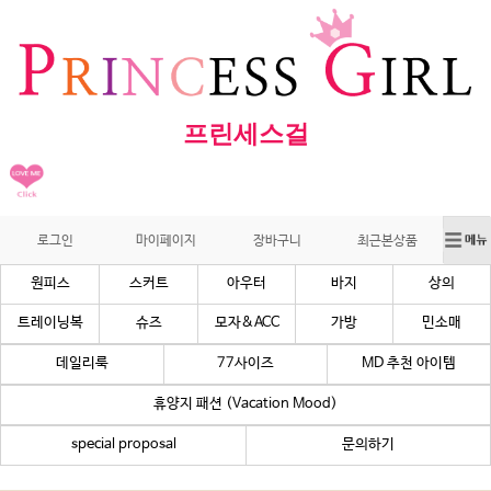
프린세스걸
로그인
마이페이지
장바구니
최근본상품
원피스
스커트
아우터
바지
상의
트레이닝복
슈즈
모자&ACC
가방
민소매
데일리룩
77사이즈
MD 추천 아이템
휴양지 패션 (Vacation Mood)
special proposal
문의하기