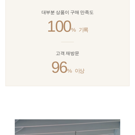
대부분 상품이 구매 만족도
100
%
기록
고객 재방문
96
%
이상