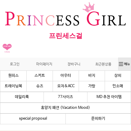
프린세스걸
로그인
마이페이지
장바구니
최근본상품
원피스
스커트
아우터
바지
상의
트레이닝복
슈즈
모자&ACC
가방
민소매
데일리룩
77사이즈
MD 추천 아이템
휴양지 패션 (Vacation Mood)
special proposal
문의하기