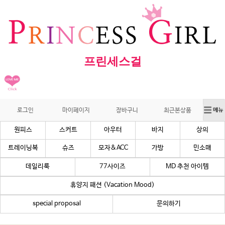
프린세스걸
로그인
마이페이지
장바구니
최근본상품
원피스
스커트
아우터
바지
상의
트레이닝복
슈즈
모자&ACC
가방
민소매
데일리룩
77사이즈
MD 추천 아이템
휴양지 패션 (Vacation Mood)
special proposal
문의하기