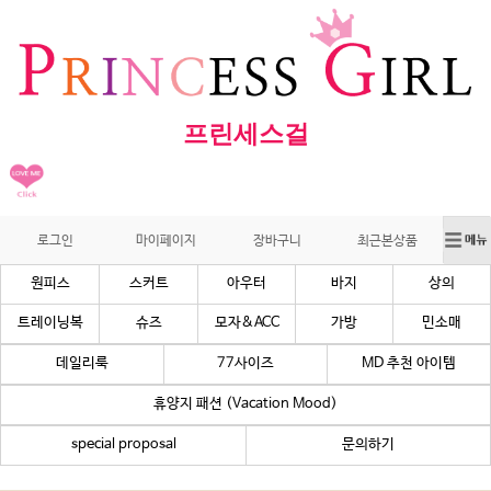
프린세스걸
로그인
마이페이지
장바구니
최근본상품
원피스
스커트
아우터
바지
상의
트레이닝복
슈즈
모자&ACC
가방
민소매
데일리룩
77사이즈
MD 추천 아이템
휴양지 패션 (Vacation Mood)
special proposal
문의하기