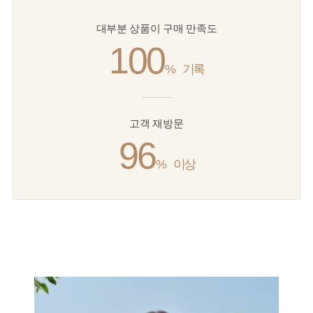
대부분 상품이 구매 만족도
100
%
기록
고객 재방문
96
%
이상