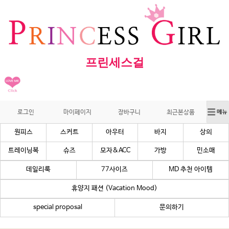
프린세스걸
로그인
마이페이지
장바구니
최근본상품
원피스
스커트
아우터
바지
상의
트레이닝복
슈즈
모자&ACC
가방
민소매
데일리룩
77사이즈
MD 추천 아이템
휴양지 패션 (Vacation Mood)
special proposal
문의하기