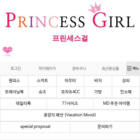
프린세스걸
로그인
마이페이지
장바구니
최근본상품
원피스
스커트
아우터
바지
상의
트레이닝복
슈즈
모자&ACC
가방
민소매
데일리룩
77사이즈
MD 추천 아이템
휴양지 패션 (Vacation Mood)
special proposal
문의하기