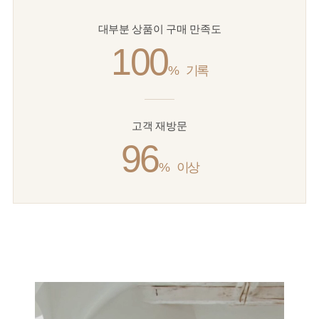
대부분 상품이 구매 만족도
100
%
기록
고객 재방문
96
%
이상