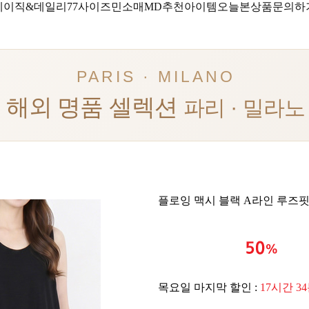
베이직&데일리
77사이즈
민소매
MD추천아이템
오늘본상품
문의하
PARIS · MILANO
해외 명품 셀렉션
파리 · 밀라노
플로잉 맥시 블랙 A라인 루즈
목요일 마지막 할인 :
17시간 3