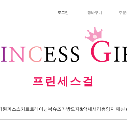
로그인
장바구니
주문
프린세스걸
터
원피스
스커트
트레이닝복
슈즈
가방
모자&액세서리
휴양지 패션 (Va