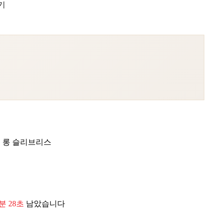
기
핏 롱 슬리브리스
4분 27초
남았습니다