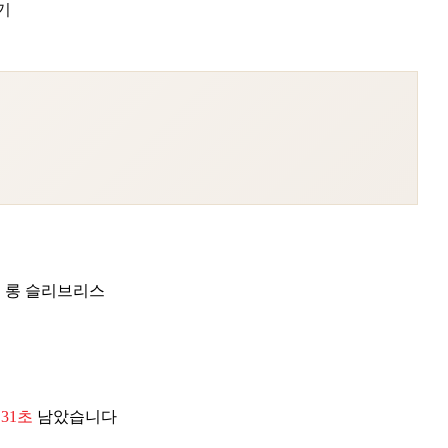
기
핏 롱 슬리브리스
 29초
남았습니다