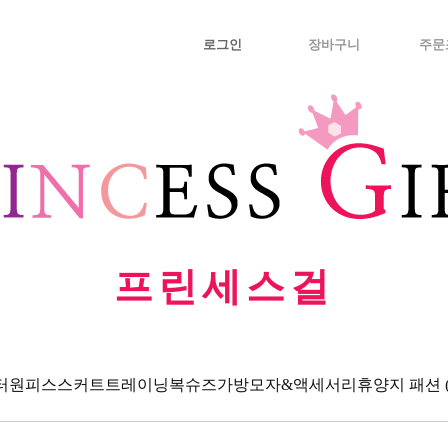
로그인
장바구니
주문
프린세스걸
터
원피스
스커트
트레이닝복
슈즈
가방
모자&액세서리
휴양지 패션 (Va