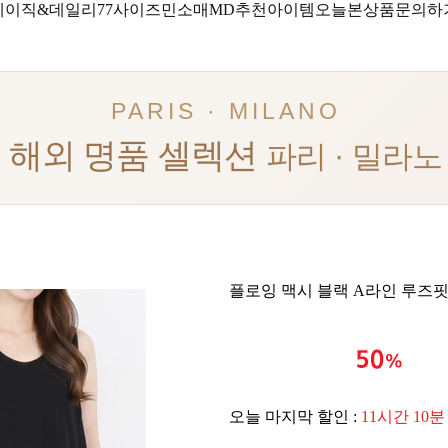
베이직&데일리
77사이즈
민소매
MD추천아이템
오늘본상품
문의하
PARIS · MILANO
해외 명품 셀렉션
파리 · 밀라노
플로잉 맥시 블랙 A라인 루즈
오늘 마지막 할인 :
11시간 10분