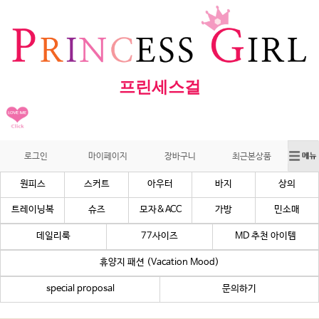
프린세스걸
로그인
마이페이지
장바구니
최근본상품
원피스
스커트
아우터
바지
상의
트레이닝복
슈즈
모자&ACC
가방
민소매
데일리룩
77사이즈
MD 추천 아이템
휴양지 패션 (Vacation Mood)
special proposal
문의하기