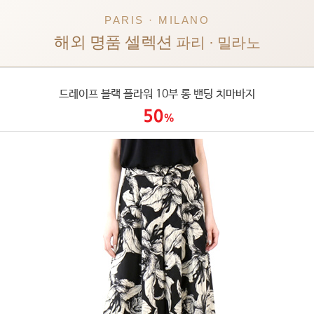
PARIS · MILANO
해외 명품 셀렉션
파리 · 밀라노
드레이프 블랙 플라워 10부 롱 밴딩 치마바지