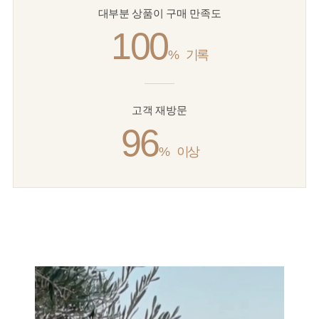
대부분 상품이 구매 만족도
100
%
기록
고객 재방문
96
%
이상