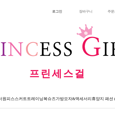
로그인
장바구니
주문
프린세스걸
터
원피스
스커트
트레이닝복
슈즈
가방
모자&액세서리
휴양지 패션 (Va