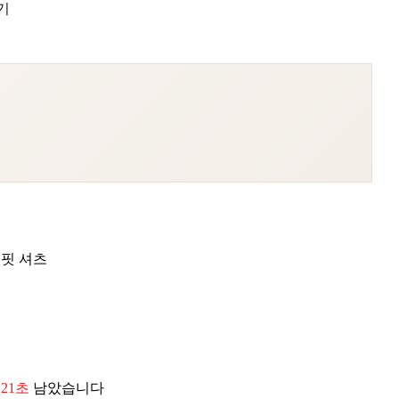
기
핏 셔츠
 19초
남았습니다