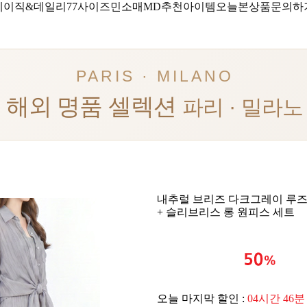
베이직&데일리
77사이즈
민소매
MD추천아이템
오늘본상품
문의하
PARIS · MILANO
해외 명품 셀렉션
파리 · 밀라노
내추럴 브리즈 다크그레이 루즈
+ 슬리브리스 롱 원피스 세트
오늘 마지막 할인 :
04시간 46분