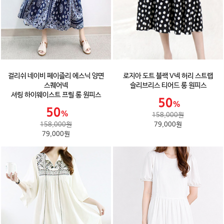
걸리쉬 네이비 페이즐리 에스닉 양면
로지아 도트 블랙 V넥 허리 스트랩
스퀘어넥
슬리브리스 티어드 롱 원피스
셔링 하이웨이스트 프릴 롱 원피스
158,000원
158,000원
79,000원
79,000원