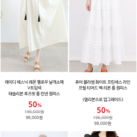
레이디 에스닉 레몬 옐로우 날개소매
퓨어 블라썸 화이트 프린세스 라인
V트임넥
프릴 티어드 백 리본 롱 원피스
태슬리본 루즈핏 롱 린넨 원피스
(옆리본으로 업그레이드)
196,000원
98,000원
196,000원
98,000원