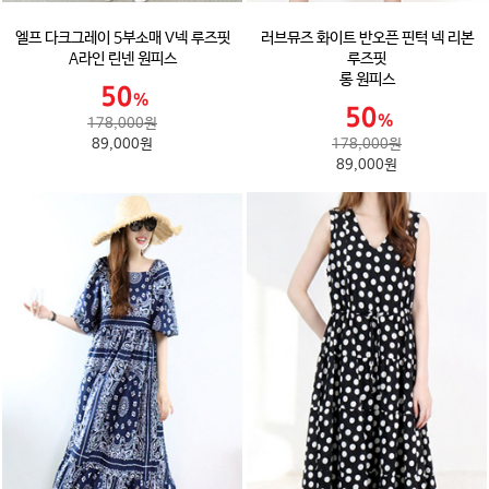
엘프 다크그레이 5부소매 V넥 루즈핏
러브뮤즈 화이트 반오픈 핀턱 넥 리본
A라인 린넨 원피스
루즈핏
롱 원피스
178,000원
89,000원
178,000원
89,000원