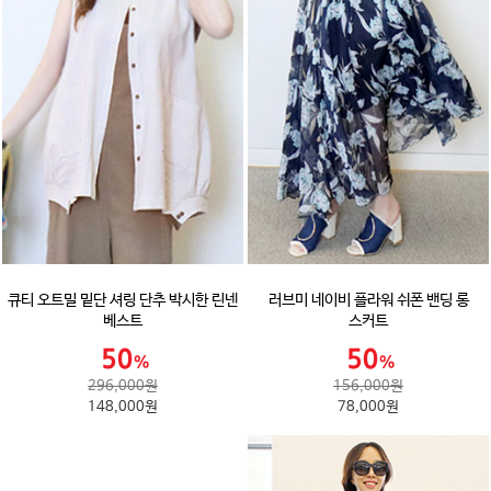
큐티 오트밀 밑단 셔링 단추 박시한 린넨
러브미 네이비 플라워 쉬폰 밴딩 롱
베스트
스커트
296,000원
156,000원
148,000원
78,000원