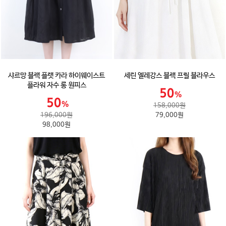
샤르망 블랙 플랫 카라 하이웨이스트
세린 엘레강스 블랙 프릴 블라우스
플라워 자수 롱 원피스
158,000원
196,000원
79,000원
98,000원