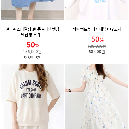
걸리쉬 스타일링 3버튼 A라인 밴딩
해피 하트 빈티지 데님 야구모자
데님 롱 스커트
136,000원
136,000원
68,000원
68,000원