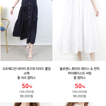
오트에디션 네이비 루즈핏 티어드 롤업
플로렌느 화이트 레이스 & 핀턱
소매
하이웨이스트 셔링
롱 셔츠 원피스
롱 원피스
196,000원
196,000원
98,000원
98,000원