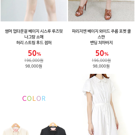
썸머 업타운걸 베이지 시스루 루즈핏
파리지엔 베이지 와이드 주름 포켓 쿨
나그랑 소매
스판
허리 스트링 후드 점퍼
밴딩 치마바지
196,000원
196,000원
98,000원
98,000원