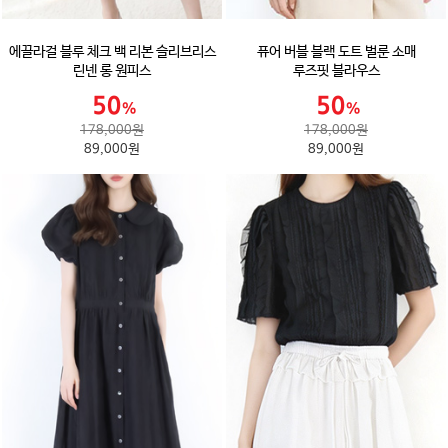
에끌라걸 블루 체크 백 리본 슬리브리스
퓨어 버블 블랙 도트 벌룬 소매
린넨 롱 원피스
루즈핏 블라우스
178,000원
178,000원
89,000원
89,000원