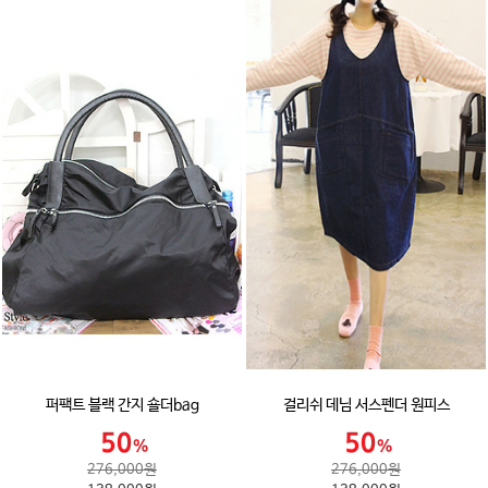
퍼팩트 블랙 간지 숄더bag
걸리쉬 데님 서스펜더 원피스
276,000원
276,000원