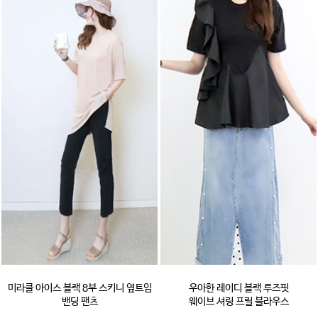
미라클 아이스 블랙 8부 스키니 옆트임
우아한 레이디 블랙 루즈핏
밴딩 팬츠
웨이브 셔링 프릴 블라우스