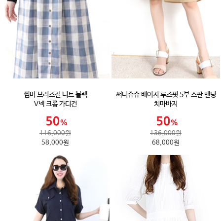
썸머 브리즈걸 니트 블랙
써니슈슈 베이지 루즈핏 5부 스판 밴딩
V넥 크롭 가디건
치마바지
116,000원
136,000원
58,000원
68,000원