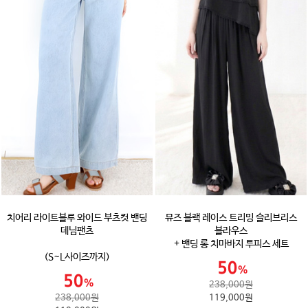
치어리 라이트블루 와이드 부츠컷 밴딩
뮤즈 블랙 레이스 트리밍 슬리브리스
데님팬츠
블라우스
+ 밴딩 롱 치마바지 투피스 세트
(S~L사이즈까지)
238,000원
238,000원
119,000원