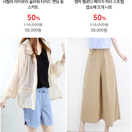
샤랄라 아이보리 플라워 티어드 밴딩 롱
썸머 멜로디 베이지 허리 스트랩
스커트
캡소매 뜨개 니트
116,000원
116,000원
58,000원
58,000원