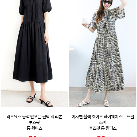
러브뮤즈 블랙 반오픈 핀턱 넥 리본
이자벨 블랙 웨이브 하이웨이스트 프릴
루즈핏
소매
롱 원피스
루즈핏 롱 원피스