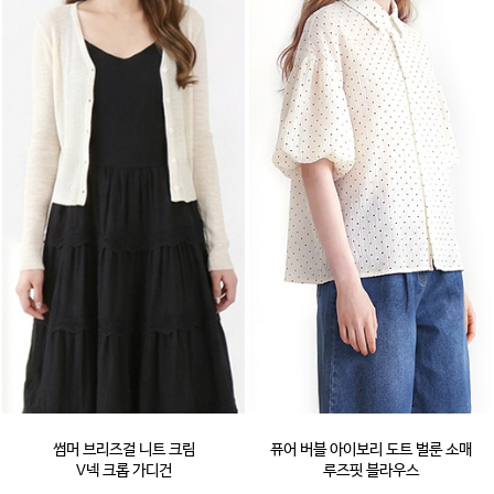
썸머 브리즈걸 니트 크림
퓨어 버블 아이보리 도트 벌룬 소매
V넥 크롭 가디건
루즈핏 블라우스