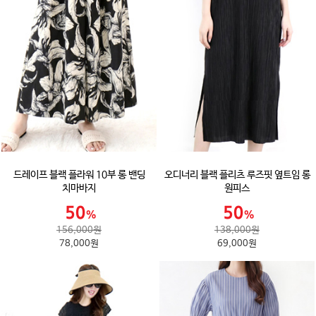
드레이프 블랙 플라워 10부 롱 밴딩
오디너리 블랙 플리츠 루즈핏 옆트임 롱
치마바지
원피스
156,000원
138,000원
78,000원
69,000원