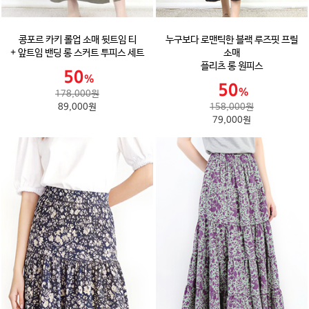
콩포르 카키 롤업 소매 뒷트임 티
누구보다 로맨틱한 블랙 루즈핏 프릴
+ 앞트임 밴딩 롱 스커트 투피스 세트
소매
플리츠 롱 원피스
178,000원
89,000원
158,000원
79,000원