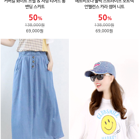
커버걸 화이트 프릴 & 셔링 티어드 롱
에르비오나 블랙 스트라이프 보트넥
밴딩 스커트
언밸런스 카라 썸머 니트
138,000원
138,000원
69,000원
69,000원