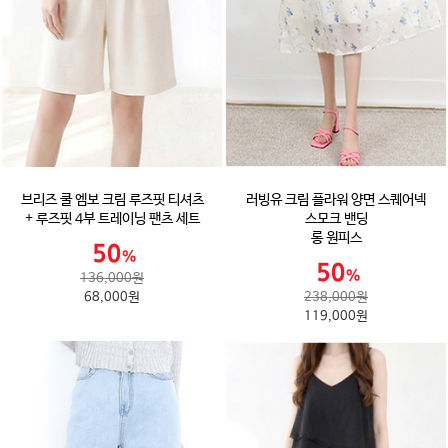
브리즈 쿨 엠보 크림 루즈핏 티셔츠
러빙유 크림 플라워 양면 스퀘어넥
+ 루즈핏 4부 트레이닝 팬츠 세트
스모크 밴딩
롱 원피스
136,000원
68,000원
238,000원
119,000원