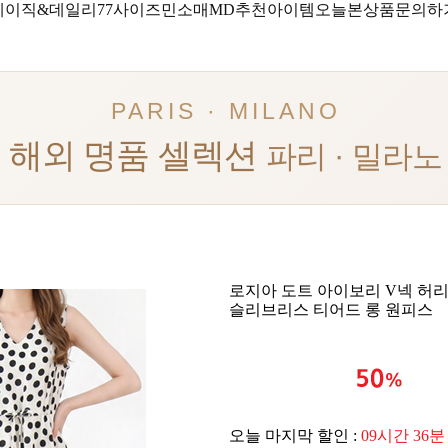
베이직&데일리
77사이즈
민소매
MD추천아이템
오늘본상품
문의하
PARIS · MILANO
해외 명품 셀렉션
파리 · 밀라노
로지아 도트 아이보리 V넥 허
슬리브리스 티어드 롱 원피스
오늘 마지막 할인 :
09시간 36분