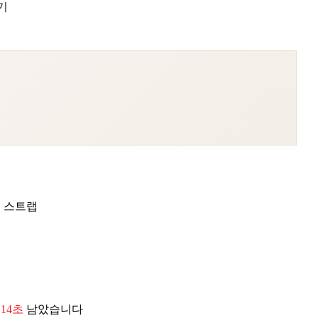
기
리 스트랩
 12초
남았습니다