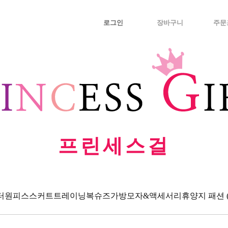
로그인
장바구니
주문
프린세스걸
터
원피스
스커트
트레이닝복
슈즈
가방
모자&액세서리
휴양지 패션 (Va