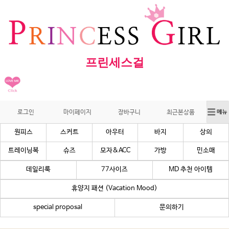
프린세스걸
로그인
마이페이지
장바구니
최근본상품
원피스
스커트
아우터
바지
상의
트레이닝복
슈즈
모자&ACC
가방
민소매
데일리룩
77사이즈
MD 추천 아이템
휴양지 패션 (Vacation Mood)
special proposal
문의하기