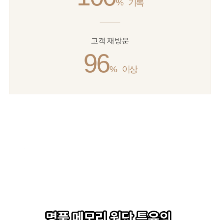
%
기록
고객 재방문
96
%
이상