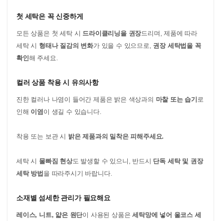
첫 세탁은 꼭 신중하게
모든 상품은 첫 세탁 시
드라이클리닝을 권장
드리며, 제품에 따라
세탁 시
형태나 질감의 변화
가 있을 수 있으므로,
권장 세탁법을 꼭
확인
해 주세요.
컬러 상품 착용 시 유의사항
진한 컬러나 나염이 들어간 제품은 밝은 색상과의
마찰 또는 습기
로
인해
이염
이 생길 수 있습니다.
착용 또는 보관 시
밝은 제품과의 밀착은 피해주세요.
세탁 시
물빠짐 현상
도 발생할 수 있으니, 반드시
단독 세탁 및 권장
세탁 방법
을 따라주시기 바랍니다.
소재별 섬세한 관리가 필요해요
레이스, 니트, 얇은 원단
이 사용된 상품은
세탁망에 넣어 울코스 세