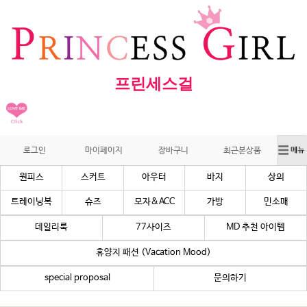
프린세스걸
로그인
마이페이지
장바구니
최근본상품
원피스
스커트
아우터
바지
상의
트레이닝복
슈즈
모자&ACC
가방
민소매
데일리룩
77사이즈
MD 추천 아이템
휴양지 패션 (Vacation Mood)
special proposal
문의하기