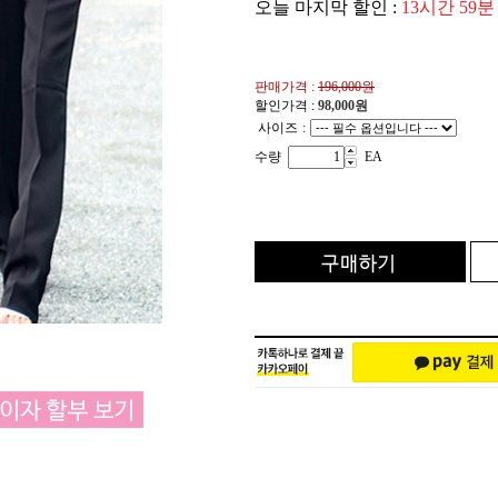
오늘 마지막 할인 :
13시간 59분
판매가격 :
196,000원
할인가격 :
98,000
원
사이즈
:
수량
EA