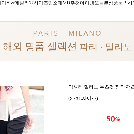
베이직&데일리
77사이즈
민소매
MD추천아이템
오늘본상품
문의하
PARIS · MILANO
해외 명품 셀렉션
파리 · 밀라노
럭셔리 밀라노 부츠컷 정장 팬
(S~XL사이즈)