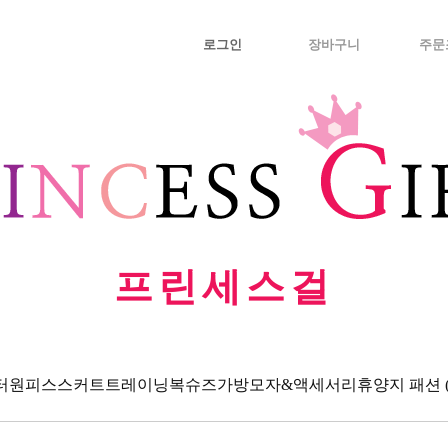
로그인
장바구니
주문
프린세스걸
터
원피스
스커트
트레이닝복
슈즈
가방
모자&액세서리
휴양지 패션 (Va