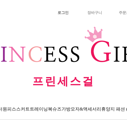
로그인
장바구니
주문
프린세스걸
터
원피스
스커트
트레이닝복
슈즈
가방
모자&액세서리
휴양지 패션 (Va