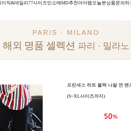
베이직&데일리
77사이즈
민소매
MD추천아이템
오늘본상품
문의하
PARIS · MILANO
해외 명품 셀렉션
파리 · 밀라노
프린세스 하트 블랙 나팔 면 팬
(S~XL사이즈까지)