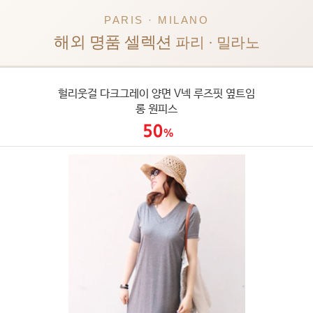
PARIS · MILANO
해외 명품 셀렉션
파리 · 밀라노
헐리웃걸 다크그레이 양면 V넥 루즈핏 옆트임
롱 원피스