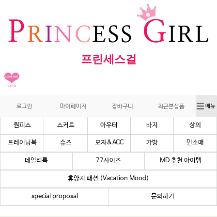
프린세스걸
로그인
마이페이지
장바구니
최근본상품
원피스
스커트
아우터
바지
상의
트레이닝복
슈즈
모자&ACC
가방
민소매
데일리룩
77사이즈
MD 추천 아이템
휴양지 패션 (Vacation Mood)
special proposal
문의하기