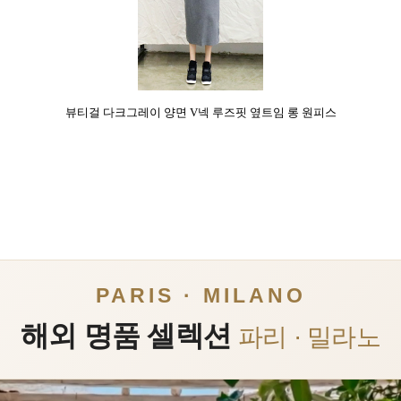
뷰티걸 다크그레이 양면 V넥 루즈핏 옆트임 롱 원피스
PARIS · MILANO
해외 명품 셀렉션
파리 · 밀라노