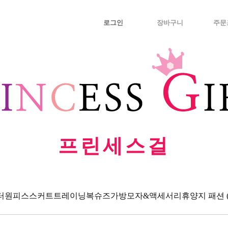
로그인
장바구니
주문
프린세스걸
터
원피스
스커트
트레이닝복
슈즈
가방
모자&액세서리
휴양지 패션 (Va