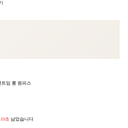
기
옆트임 롱 원피스
 08초
남았습니다