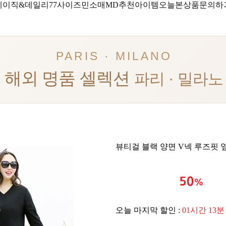
베이직&데일리
77사이즈
민소매
MD추천아이템
오늘본상품
문의하
PARIS · MILANO
해외 명품 셀렉션
파리 · 밀라노
뷰티걸 블랙 양면 V넥 루즈핏 
오늘 마지막 할인 :
01시간 13분