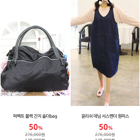
퍼팩트 블랙 간지 숄더bag
걸리쉬 데님 서스펜더 원피스
276,000원
276,000원