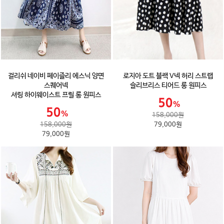
걸리쉬 네이비 페이즐리 에스닉 양면
로지아 도트 블랙 V넥 허리 스트랩
스퀘어넥
슬리브리스 티어드 롱 원피스
셔링 하이웨이스트 프릴 롱 원피스
158,000원
158,000원
79,000원
79,000원