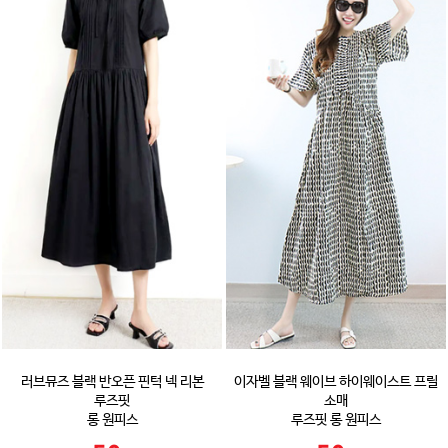
러브뮤즈 블랙 반오픈 핀턱 넥 리본
이자벨 블랙 웨이브 하이웨이스트 프릴
루즈핏
소매
롱 원피스
루즈핏 롱 원피스