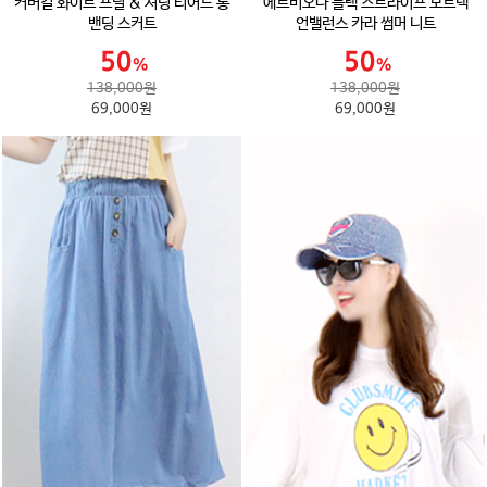
커버걸 화이트 프릴 & 셔링 티어드 롱
에르비오나 블랙 스트라이프 보트넥
밴딩 스커트
언밸런스 카라 썸머 니트
138,000원
138,000원
69,000원
69,000원