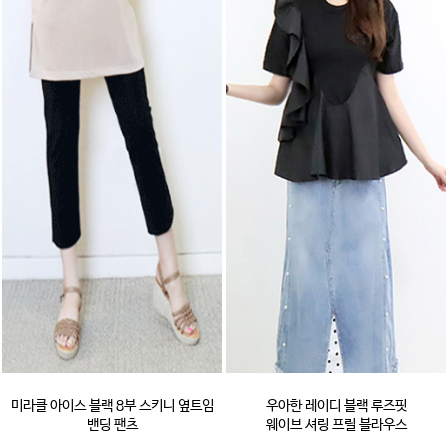
미라클 아이스 블랙 8부 스키니 옆트임
우아한 레이디 블랙 루즈핏
밴딩 팬츠
웨이브 셔링 프릴 블라우스