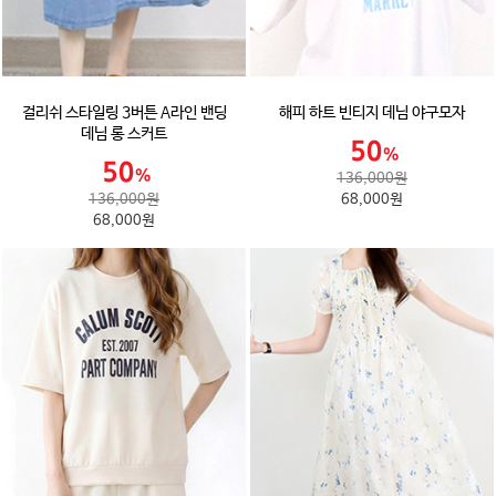
걸리쉬 스타일링 3버튼 A라인 밴딩
해피 하트 빈티지 데님 야구모자
데님 롱 스커트
136,000원
136,000원
68,000원
68,000원