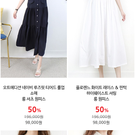
오트에디션 네이비 루즈핏 티어드 롤업
플로렌느 화이트 레이스 & 핀턱
소매
하이웨이스트 셔링
롱 셔츠 원피스
롱 원피스
196,000원
196,000원
98,000원
98,000원