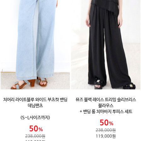
치어리 라이트블루 와이드 부츠컷 밴딩
뮤즈 블랙 레이스 트리밍 슬리브리스
데님팬츠
블라우스
+ 밴딩 롱 치마바지 투피스 세트
(S~L사이즈까지)
238,000원
238,000원
119,000원