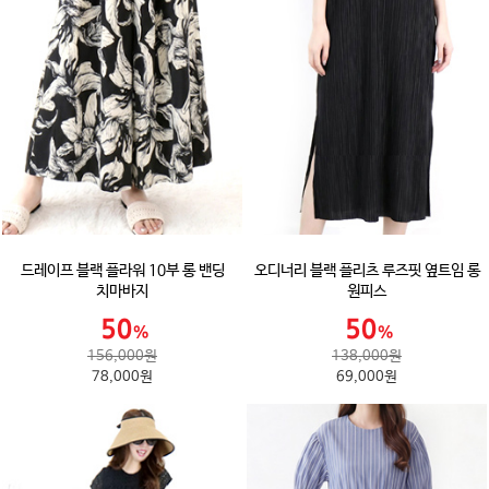
드레이프 블랙 플라워 10부 롱 밴딩
오디너리 블랙 플리츠 루즈핏 옆트임 롱
치마바지
원피스
156,000원
138,000원
78,000원
69,000원