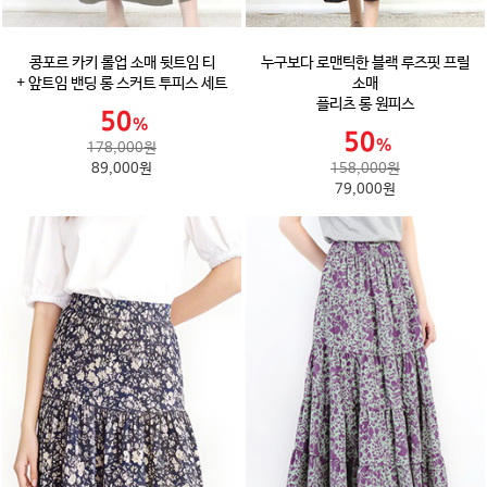
콩포르 카키 롤업 소매 뒷트임 티
누구보다 로맨틱한 블랙 루즈핏 프릴
+ 앞트임 밴딩 롱 스커트 투피스 세트
소매
플리츠 롱 원피스
178,000원
89,000원
158,000원
79,000원