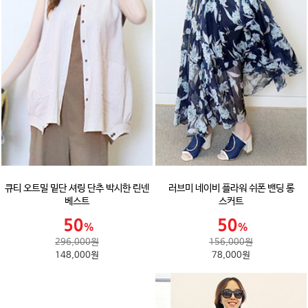
큐티 오트밀 밑단 셔링 단추 박시한 린넨
러브미 네이비 플라워 쉬폰 밴딩 롱
베스트
스커트
296,000원
156,000원
148,000원
78,000원