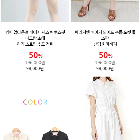
썸머 업타운걸 베이지 시스루 루즈핏
파리지엔 베이지 와이드 주름 포켓 쿨
나그랑 소매
스판
허리 스트링 후드 점퍼
밴딩 치마바지
196,000원
196,000원
98,000원
98,000원