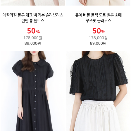
에끌라걸 블루 체크 백 리본 슬리브리스
퓨어 버블 블랙 도트 벌룬 소매
린넨 롱 원피스
루즈핏 블라우스
178,000원
178,000원
89,000원
89,000원