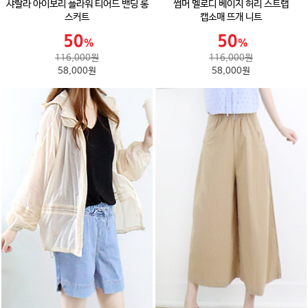
샤랄라 아이보리 플라워 티어드 밴딩 롱
썸머 멜로디 베이지 허리 스트랩
스커트
캡소매 뜨개 니트
116,000원
116,000원
58,000원
58,000원