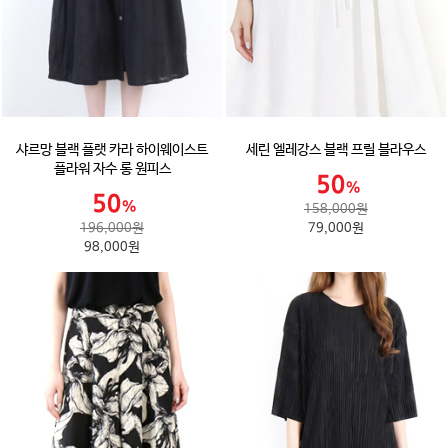
샤르망 블랙 플랫 카라 하이웨이스트
세린 엘레강스 블랙 프릴 블라우스
플라워 자수 롱 원피스
158,000원
196,000원
79,000원
98,000원