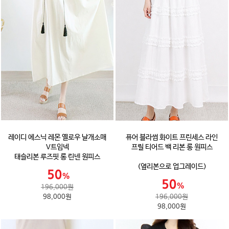
레이디 에스닉 레몬 옐로우 날개소매
퓨어 블라썸 화이트 프린세스 라인
V트임넥
프릴 티어드 백 리본 롱 원피스
태슬리본 루즈핏 롱 린넨 원피스
(옆리본으로 업그레이드)
196,000원
98,000원
196,000원
98,000원