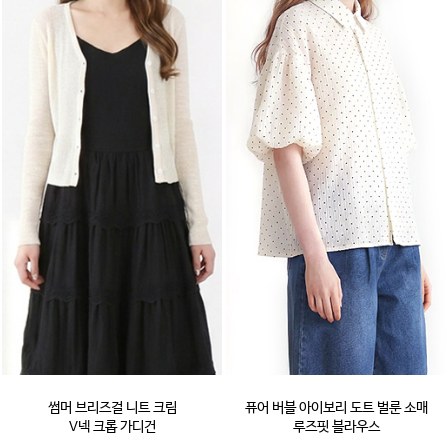
썸머 브리즈걸 니트 크림
퓨어 버블 아이보리 도트 벌룬 소매
V넥 크롭 가디건
루즈핏 블라우스