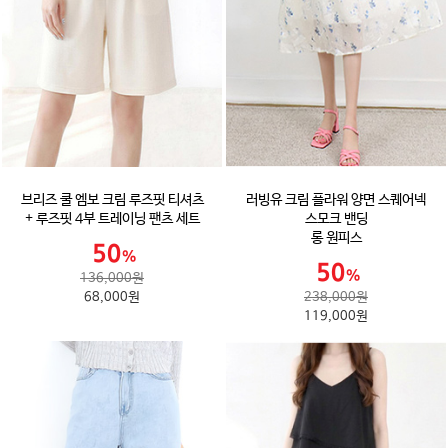
브리즈 쿨 엠보 크림 루즈핏 티셔츠
러빙유 크림 플라워 양면 스퀘어넥
+ 루즈핏 4부 트레이닝 팬츠 세트
스모크 밴딩
롱 원피스
136,000원
68,000원
238,000원
119,000원