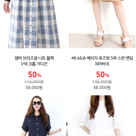
썸머 브리즈걸 니트 블랙
써니슈슈 베이지 루즈핏 5부 스판 밴딩
V넥 크롭 가디건
치마바지
116,000원
136,000원
58,000원
68,000원