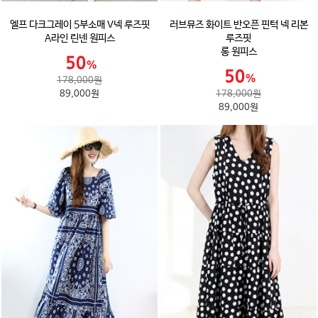
엘프 다크그레이 5부소매 V넥 루즈핏
러브뮤즈 화이트 반오픈 핀턱 넥 리본
A라인 린넨 원피스
루즈핏
롱 원피스
178,000원
89,000원
178,000원
89,000원