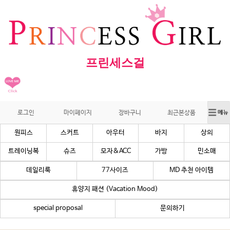
프린세스걸
로그인
마이페이지
장바구니
최근본상품
원피스
스커트
아우터
바지
상의
트레이닝복
슈즈
모자&ACC
가방
민소매
데일리룩
77사이즈
MD 추천 아이템
휴양지 패션 (Vacation Mood)
special proposal
문의하기