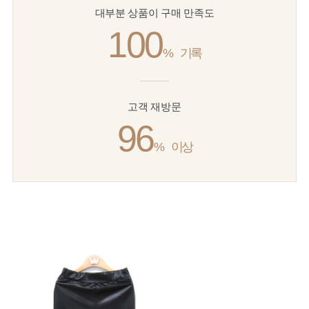
대부분 상품이 구매 만족도
100
%
기록
고객 재방문
96
%
이상