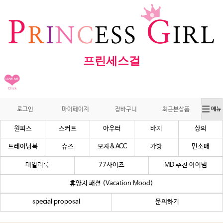
프린세스걸
로그인
마이페이지
장바구니
최근본상품
원피스
스커트
아우터
바지
상의
트레이닝복
슈즈
모자&ACC
가방
민소매
데일리룩
77사이즈
MD 추천 아이템
휴양지 패션 (Vacation Mood)
special proposal
문의하기