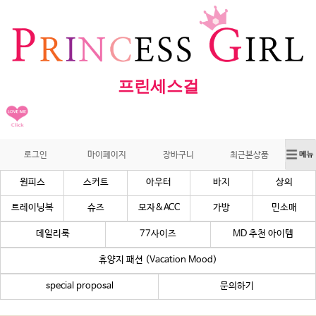
프린세스걸
로그인
마이페이지
장바구니
최근본상품
원피스
스커트
아우터
바지
상의
트레이닝복
슈즈
모자&ACC
가방
민소매
데일리룩
77사이즈
MD 추천 아이템
휴양지 패션 (Vacation Mood)
special proposal
문의하기