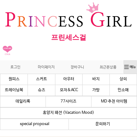
프린세스걸
로그인
마이페이지
장바구니
최근본상품
원피스
스커트
아우터
바지
상의
트레이닝복
슈즈
모자&ACC
가방
민소매
데일리룩
77사이즈
MD 추천 아이템
휴양지 패션 (Vacation Mood)
special proposal
문의하기