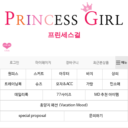
프린세스걸
로그인
마이페이지
장바구니
최근본상품
원피스
스커트
아우터
바지
상의
트레이닝복
슈즈
모자&ACC
가방
민소매
데일리룩
77사이즈
MD 추천 아이템
휴양지 패션 (Vacation Mood)
special proposal
문의하기