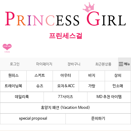
프린세스걸
로그인
마이페이지
장바구니
최근본상품
원피스
스커트
아우터
바지
상의
트레이닝복
슈즈
모자&ACC
가방
민소매
데일리룩
77사이즈
MD 추천 아이템
휴양지 패션 (Vacation Mood)
special proposal
문의하기