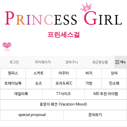
프린세스걸
로그인
마이페이지
장바구니
최근본상품
원피스
스커트
아우터
바지
상의
트레이닝복
슈즈
모자&ACC
가방
민소매
데일리룩
77사이즈
MD 추천 아이템
휴양지 패션 (Vacation Mood)
special proposal
문의하기