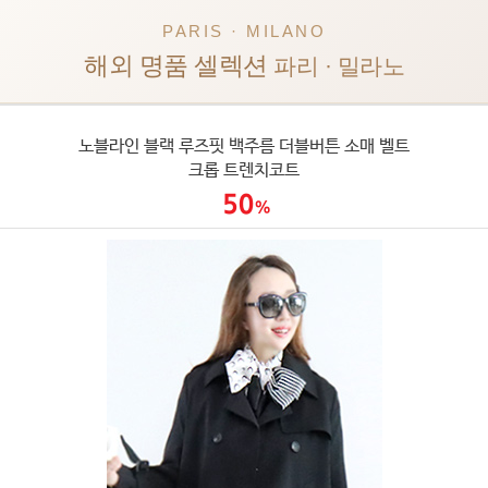
PARIS · MILANO
해외 명품 셀렉션
파리 · 밀라노
노블라인 블랙 루즈핏 백주름 더블버튼 소매 벨트
크롭 트렌치코트