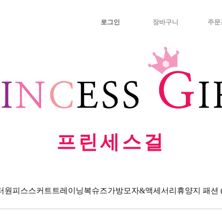
로그인
장바구니
주문
프린세스걸
터
원피스
스커트
트레이닝복
슈즈
가방
모자&액세서리
휴양지 패션 (Va