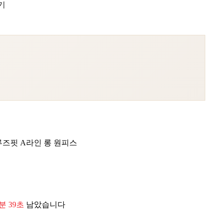
기
루즈핏 A라인 롱 원피스
8분 37초
남았습니다