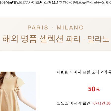
베이직&데일리
77사이즈
민소매
MD추천아이템
오늘본상품
문의하
PARIS · MILANO
해외 명품 셀렉션
파리 · 밀라노
세련된 베이지 프릴 소매 V넥 
일요일 마지막 할인 :
07시간 3