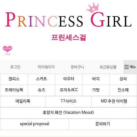
프린세스걸
로그인
마이페이지
장바구니
최근본상품
원피스
스커트
아우터
바지
상의
트레이닝복
슈즈
모자&ACC
가방
민소매
데일리룩
77사이즈
MD 추천 아이템
휴양지 패션 (Vacation Mood)
special proposal
문의하기