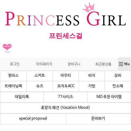
프린세스걸
로그인
마이페이지
장바구니
최근본상품
원피스
스커트
아우터
바지
상의
트레이닝복
슈즈
모자&ACC
가방
민소매
데일리룩
77사이즈
MD 추천 아이템
휴양지 패션 (Vacation Mood)
special proposal
문의하기