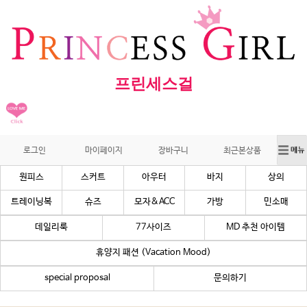
프린세스걸
로그인
마이페이지
장바구니
최근본상품
원피스
스커트
아우터
바지
상의
트레이닝복
슈즈
모자&ACC
가방
민소매
데일리룩
77사이즈
MD 추천 아이템
휴양지 패션 (Vacation Mood)
special proposal
문의하기