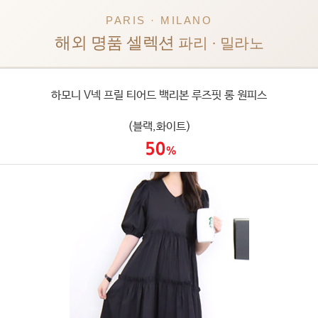
PARIS · MILANO
해외 명품 셀렉션
파리 · 밀라노
하모니 V넥 프릴 티어드 백리본 루즈핏 롱 원피스
(블랙,화이트)