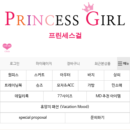
프린세스걸
로그인
마이페이지
장바구니
최근본상품
원피스
스커트
아우터
바지
상의
트레이닝복
슈즈
모자&ACC
가방
민소매
데일리룩
77사이즈
MD 추천 아이템
휴양지 패션 (Vacation Mood)
special proposal
문의하기