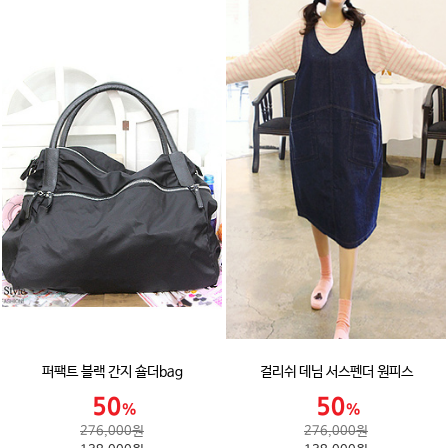
퍼팩트 블랙 간지 숄더bag
걸리쉬 데님 서스펜더 원피스
276,000원
276,000원