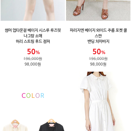
썸머 업타운걸 베이지 시스루 루즈핏
파리지엔 베이지 와이드 주름 포켓 쿨
나그랑 소매
스판
허리 스트링 후드 점퍼
밴딩 치마바지
196,000원
196,000원
98,000원
98,000원