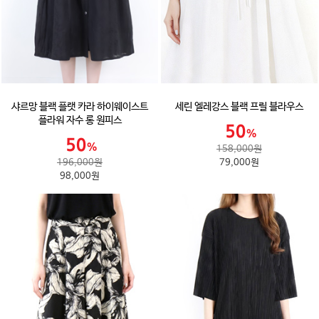
샤르망 블랙 플랫 카라 하이웨이스트
세린 엘레강스 블랙 프릴 블라우스
플라워 자수 롱 원피스
158,000원
196,000원
79,000원
98,000원