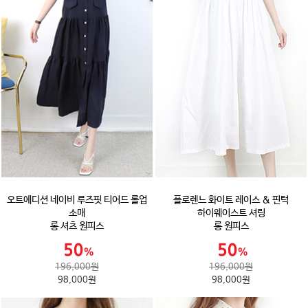
오트에디션 네이비 루즈핏 티어드 롤업
플로렌느 화이트 레이스 & 핀턱
소매
하이웨이스트 셔링
롱 셔츠 원피스
롱 원피스
196,000원
196,000원
98,000원
98,000원