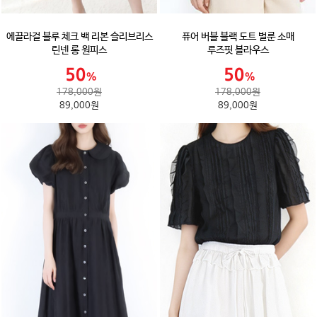
에끌라걸 블루 체크 백 리본 슬리브리스
퓨어 버블 블랙 도트 벌룬 소매
린넨 롱 원피스
루즈핏 블라우스
178,000원
178,000원
89,000원
89,000원