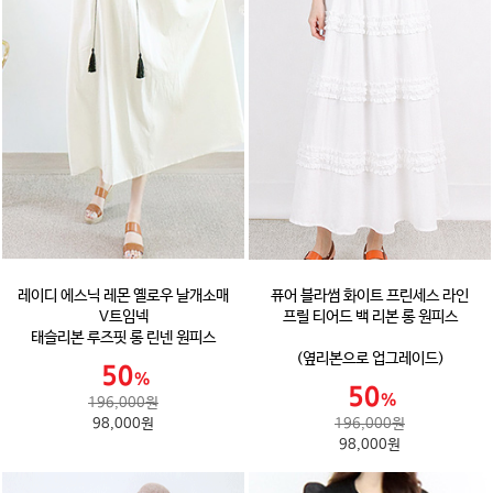
레이디 에스닉 레몬 옐로우 날개소매
퓨어 블라썸 화이트 프린세스 라인
V트임넥
프릴 티어드 백 리본 롱 원피스
태슬리본 루즈핏 롱 린넨 원피스
(옆리본으로 업그레이드)
196,000원
98,000원
196,000원
98,000원