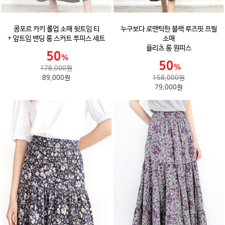
콩포르 카키 롤업 소매 뒷트임 티
누구보다 로맨틱한 블랙 루즈핏 프릴
+ 앞트임 밴딩 롱 스커트 투피스 세트
소매
플리츠 롱 원피스
178,000원
89,000원
158,000원
79,000원