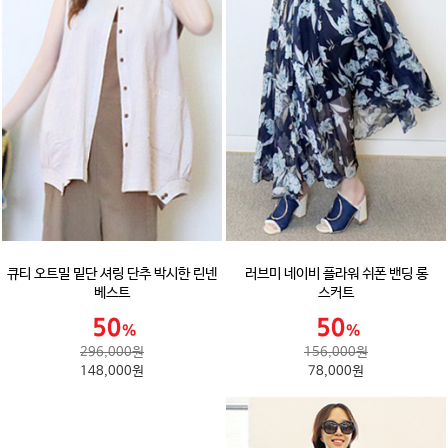
큐티 오트밀 밑단 셔링 단추 박시한 린넨
러브미 네이비 플라워 쉬폰 밴딩 롱
베스트
스커트
296,000원
156,000원
148,000원
78,000원