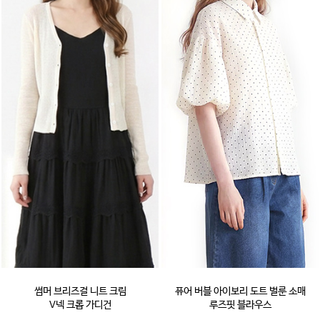
썸머 브리즈걸 니트 크림
퓨어 버블 아이보리 도트 벌룬 소매
V넥 크롭 가디건
루즈핏 블라우스