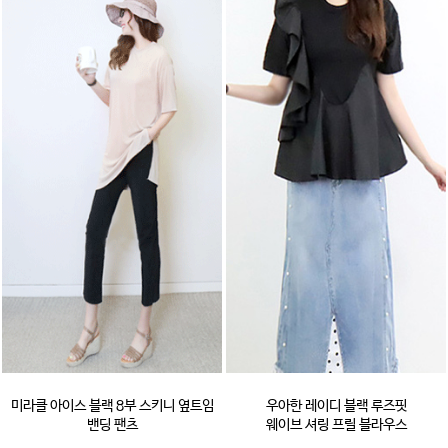
미라클 아이스 블랙 8부 스키니 옆트임
우아한 레이디 블랙 루즈핏
밴딩 팬츠
웨이브 셔링 프릴 블라우스