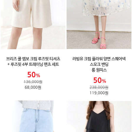
브리즈 쿨 엠보 크림 루즈핏 티셔츠
러빙유 크림 플라워 양면 스퀘어넥
+ 루즈핏 4부 트레이닝 팬츠 세트
스모크 밴딩
롱 원피스
136,000원
68,000원
238,000원
119,000원