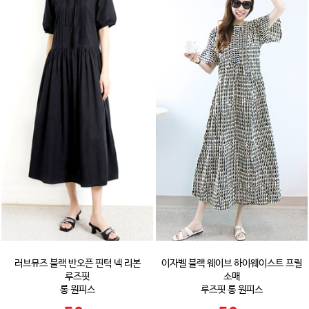
러브뮤즈 블랙 반오픈 핀턱 넥 리본
이자벨 블랙 웨이브 하이웨이스트 프릴
루즈핏
소매
롱 원피스
루즈핏 롱 원피스