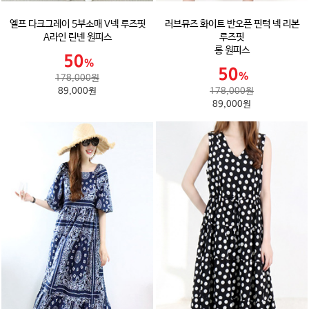
엘프 다크그레이 5부소매 V넥 루즈핏
러브뮤즈 화이트 반오픈 핀턱 넥 리본
A라인 린넨 원피스
루즈핏
롱 원피스
178,000원
89,000원
178,000원
89,000원