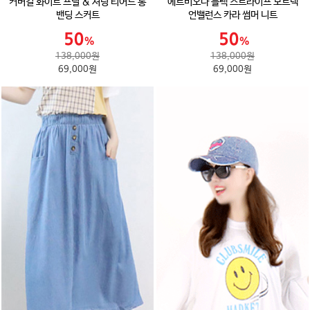
커버걸 화이트 프릴 & 셔링 티어드 롱
에르비오나 블랙 스트라이프 보트넥
밴딩 스커트
언밸런스 카라 썸머 니트
138,000원
138,000원
69,000원
69,000원