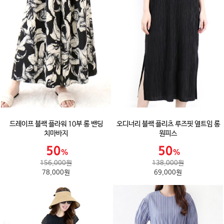
드레이프 블랙 플라워 10부 롱 밴딩
오디너리 블랙 플리츠 루즈핏 옆트임 롱
치마바지
원피스
156,000원
138,000원
78,000원
69,000원