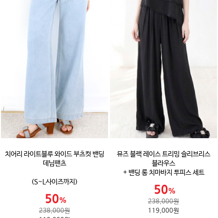
치어리 라이트블루 와이드 부츠컷 밴딩
뮤즈 블랙 레이스 트리밍 슬리브리스
데님팬츠
블라우스
+ 밴딩 롱 치마바지 투피스 세트
(S~L사이즈까지)
238,000원
238,000원
119,000원