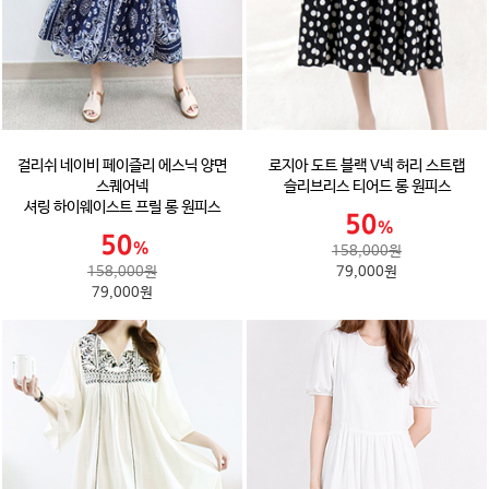
걸리쉬 네이비 페이즐리 에스닉 양면
로지아 도트 블랙 V넥 허리 스트랩
스퀘어넥
슬리브리스 티어드 롱 원피스
셔링 하이웨이스트 프릴 롱 원피스
158,000원
158,000원
79,000원
79,000원