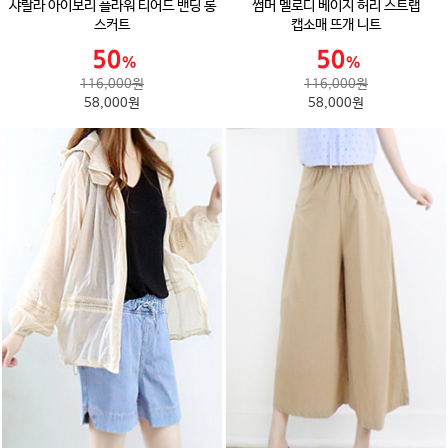
샤랄라 아이보리 플라워 티어드 밴딩 롱
썸머 멜로디 베이지 허리 스트랩
스커트
캡소매 뜨개 니트
116,000원
116,000원
58,000원
58,000원