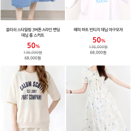
걸리쉬 스타일링 3버튼 A라인 밴딩
해피 하트 빈티지 데님 야구모자
데님 롱 스커트
136,000원
136,000원
68,000원
68,000원