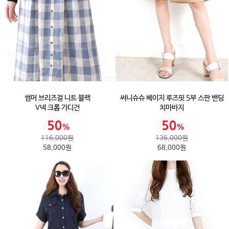
썸머 브리즈걸 니트 블랙
써니슈슈 베이지 루즈핏 5부 스판 밴딩
V넥 크롭 가디건
치마바지
116,000원
136,000원
58,000원
68,000원