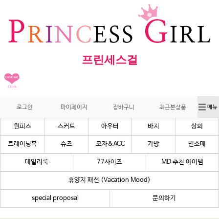
프린세스걸
로그인
마이페이지
장바구니
최근본상품
원피스
스커트
아우터
바지
상의
트레이닝복
슈즈
모자&ACC
가방
민소매
데일리룩
77사이즈
MD 추천 아이템
휴양지 패션 (Vacation Mood)
special proposal
문의하기