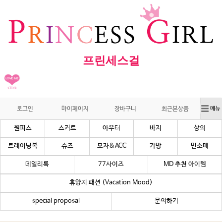
프린세스걸
로그인
마이페이지
장바구니
최근본상품
원피스
스커트
아우터
바지
상의
트레이닝복
슈즈
모자&ACC
가방
민소매
데일리룩
77사이즈
MD 추천 아이템
휴양지 패션 (Vacation Mood)
special proposal
문의하기