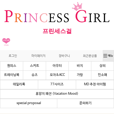
프린세스걸
로그인
마이페이지
장바구니
최근본상품
원피스
스커트
아우터
바지
상의
트레이닝복
슈즈
모자&ACC
가방
민소매
데일리룩
77사이즈
MD 추천 아이템
휴양지 패션 (Vacation Mood)
special proposal
문의하기