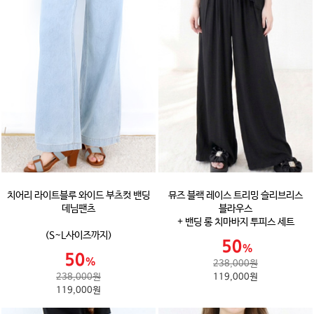
치어리 라이트블루 와이드 부츠컷 밴딩
뮤즈 블랙 레이스 트리밍 슬리브리스
데님팬츠
블라우스
+ 밴딩 롱 치마바지 투피스 세트
(S~L사이즈까지)
238,000원
238,000원
119,000원
119,000원