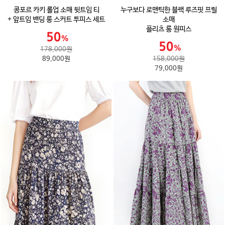
콩포르 카키 롤업 소매 뒷트임 티
누구보다 로맨틱한 블랙 루즈핏 프릴
+ 앞트임 밴딩 롱 스커트 투피스 세트
소매
플리츠 롱 원피스
178,000원
89,000원
158,000원
79,000원