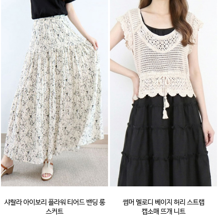
샤랄라 아이보리 플라워 티어드 밴딩 롱
썸머 멜로디 베이지 허리 스트랩
스커트
캡소매 뜨개 니트