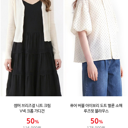
썸머 브리즈걸 니트 크림
퓨어 버블 아이보리 도트 벌룬 소매
V넥 크롭 가디건
루즈핏 블라우스