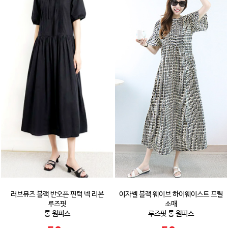
러브뮤즈 블랙 반오픈 핀턱 넥 리본
이자벨 블랙 웨이브 하이웨이스트 프릴
루즈핏
소매
롱 원피스
루즈핏 롱 원피스