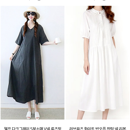
엘프 다크그레이 5부소매 V넥 루즈핏
러브뮤즈 화이트 반오픈 핀턱 넥 리본