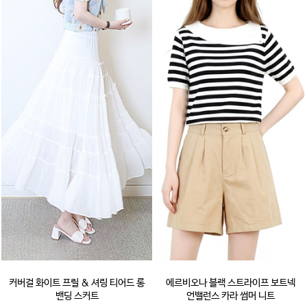
커버걸 화이트 프릴 & 셔링 티어드 롱
에르비오나 블랙 스트라이프 보트넥
밴딩 스커트
언밸런스 카라 썸머 니트