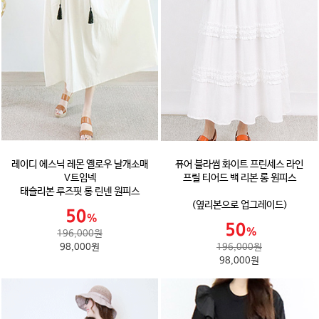
레이디 에스닉 레몬 옐로우 날개소매
퓨어 블라썸 화이트 프린세스 라인
V트임넥
프릴 티어드 백 리본 롱 원피스
태슬리본 루즈핏 롱 린넨 원피스
(옆리본으로 업그레이드)
196,000원
98,000원
196,000원
98,000원