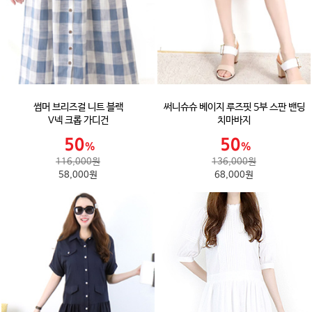
썸머 브리즈걸 니트 블랙
써니슈슈 베이지 루즈핏 5부 스판 밴딩
V넥 크롭 가디건
치마바지
116,000원
136,000원
58,000원
68,000원