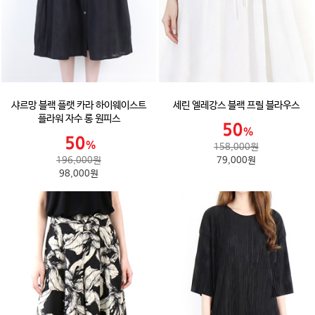
샤르망 블랙 플랫 카라 하이웨이스트
세린 엘레강스 블랙 프릴 블라우스
플라워 자수 롱 원피스
158,000원
196,000원
79,000원
98,000원