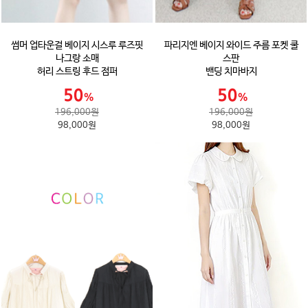
썸머 업타운걸 베이지 시스루 루즈핏
파리지엔 베이지 와이드 주름 포켓 쿨
나그랑 소매
스판
허리 스트링 후드 점퍼
밴딩 치마바지
196,000원
196,000원
98,000원
98,000원