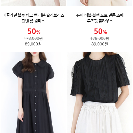
에끌라걸 블루 체크 백 리본 슬리브리스
퓨어 버블 블랙 도트 벌룬 소매
린넨 롱 원피스
루즈핏 블라우스
178,000원
178,000원
89,000원
89,000원