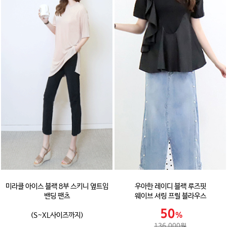
미라클 아이스 블랙 8부 스키니 옆트임
우아한 레이디 블랙 루즈핏
밴딩 팬츠
웨이브 셔링 프릴 블라우스
(S~XL사이즈까지)
136,000원