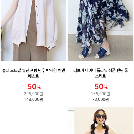
큐티 오트밀 밑단 셔링 단추 박시한 린넨
러브미 네이비 플라워 쉬폰 밴딩 롱
베스트
스커트
296,000원
156,000원
148,000원
78,000원