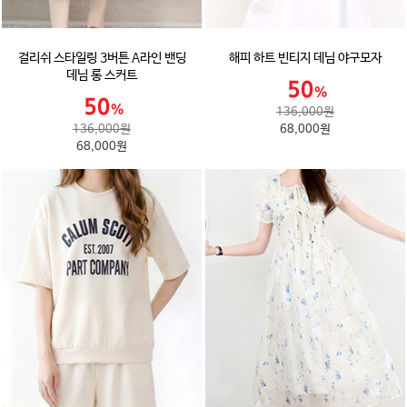
걸리쉬 스타일링 3버튼 A라인 밴딩
해피 하트 빈티지 데님 야구모자
데님 롱 스커트
136,000원
136,000원
68,000원
68,000원