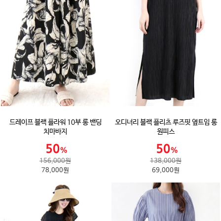
드레이프 블랙 플라워 10부 롱 밴딩
오디너리 블랙 플리츠 루즈핏 옆트임 롱
치마바지
원피스
156,000원
138,000원
78,000원
69,000원