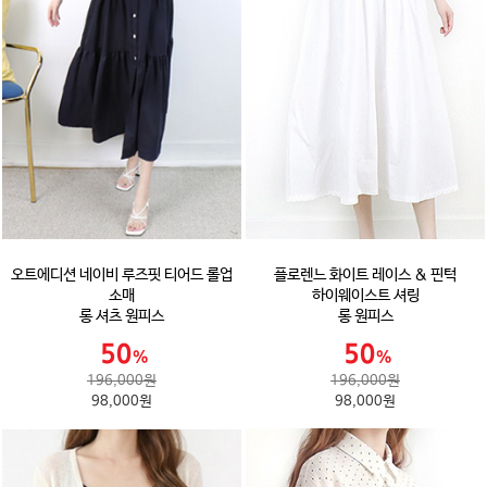
오트에디션 네이비 루즈핏 티어드 롤업
플로렌느 화이트 레이스 & 핀턱
소매
하이웨이스트 셔링
롱 셔츠 원피스
롱 원피스
196,000원
196,000원
98,000원
98,000원