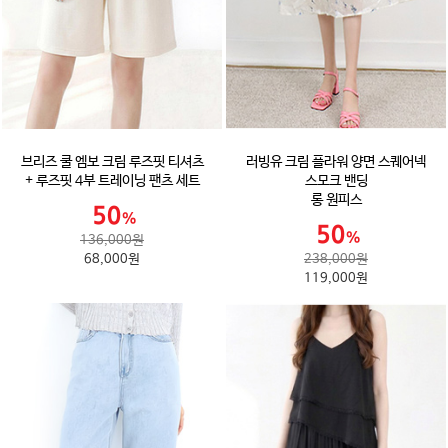
브리즈 쿨 엠보 크림 루즈핏 티셔츠
러빙유 크림 플라워 양면 스퀘어넥
+ 루즈핏 4부 트레이닝 팬츠 세트
스모크 밴딩
롱 원피스
136,000원
68,000원
238,000원
119,000원