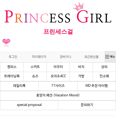
프린세스걸
로그인
마이페이지
장바구니
최근본상품
원피스
스커트
아우터
바지
상의
트레이닝복
슈즈
모자&ACC
가방
민소매
데일리룩
77사이즈
MD 추천 아이템
휴양지 패션 (Vacation Mood)
special proposal
문의하기