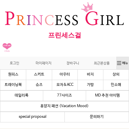
프린세스걸
로그인
마이페이지
장바구니
최근본상품
원피스
스커트
아우터
바지
상의
트레이닝복
슈즈
모자&ACC
가방
민소매
데일리룩
77사이즈
MD 추천 아이템
휴양지 패션 (Vacation Mood)
special proposal
문의하기