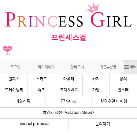
프린세스걸
로그인
마이페이지
장바구니
최근본상품
원피스
스커트
아우터
바지
상의
트레이닝복
슈즈
모자&ACC
가방
민소매
데일리룩
77사이즈
MD 추천 아이템
휴양지 패션 (Vacation Mood)
special proposal
문의하기