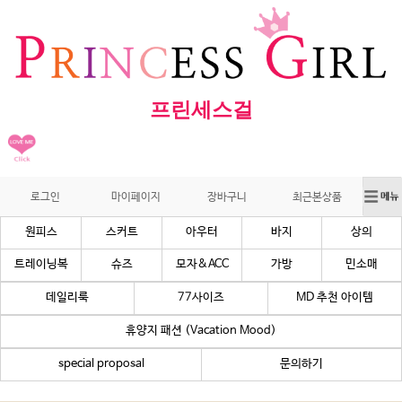
프린세스걸
로그인
마이페이지
장바구니
최근본상품
원피스
스커트
아우터
바지
상의
트레이닝복
슈즈
모자&ACC
가방
민소매
데일리룩
77사이즈
MD 추천 아이템
휴양지 패션 (Vacation Mood)
special proposal
문의하기