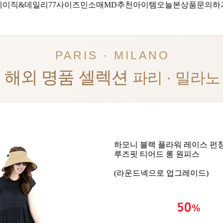
베이직&데일리
77사이즈
민소매
MD추천아이템
오늘본상품
문의하
PARIS · MILANO
해외 명품 셀렉션
파리 · 밀라노
하모니 블랙 플라워 레이스 펀
루즈핏 티어드 롱 원피스
(라운드넥으로 업그레이드)