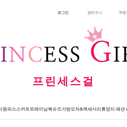
로그인
장바구니
주문
프린세스걸
터
원피스
스커트
트레이닝복
슈즈
가방
모자&액세서리
휴양지 패션 (Va