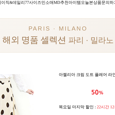
베이직&데일리
77사이즈
민소매
MD추천아이템
오늘본상품
문의하
PARIS · MILANO
해외 명품 셀렉션
파리 · 밀라노
아젤리아 크림 도트 플레어 라인
목요일 마지막 할인 :
22시간 1