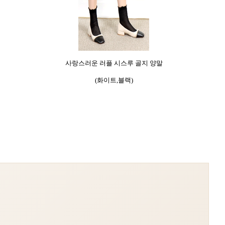
사랑스러운 러플 시스루 골지 양말
(화이트,블랙)