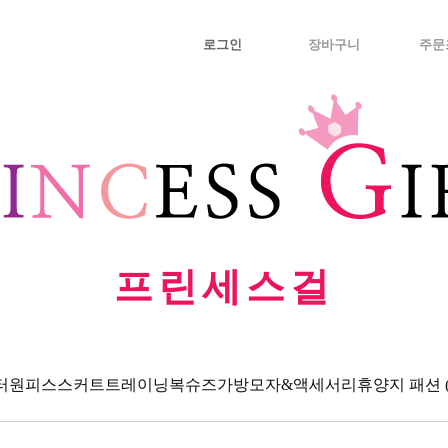
로그인
장바구니
주문
프린세스걸
터
원피스
스커트
트레이닝복
슈즈
가방
모자&액세서리
휴양지 패션 (Va