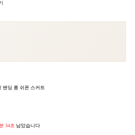
기
 밴딩 롱 쉬폰 스커트
2분 33초
남았습니다